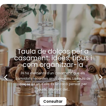
Taula de dolços per a
casament: idees, tipus i
com organitzar-la
Hi ha elements d'un casament que els
convidats recorden anys després. La taula de
dolços és un d'ells. Es un racó pensat per
gaudir, allunyat del...
Consultar