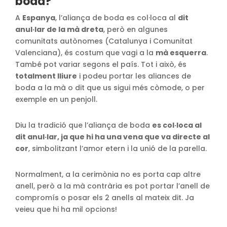
boda?
A
Espanya
, l’aliança de boda es col·loca al
dit
anul·lar de la mà dreta
, però en algunes
comunitats autònomes (Catalunya i Comunitat
Valenciana), és costum que vagi a la
mà esquerra
.
També pot variar segons el país. Tot i això, és
totalment lliure
i podeu portar les aliances de
boda a la mà o dit que us sigui més còmode, o per
exemple en un penjoll.
Diu la tradició que l’aliança de boda
es col·loca al
dit anul·lar, ja que hi ha una vena que va directe al
cor
, simbolitzant l’amor etern i la unió de la parella.
Normalment, a la cerimònia no es porta cap altre
anell, però a la mà contrària es pot portar l’anell de
compromís o posar els 2 anells al mateix dit. Ja
veieu que hi ha mil opcions!