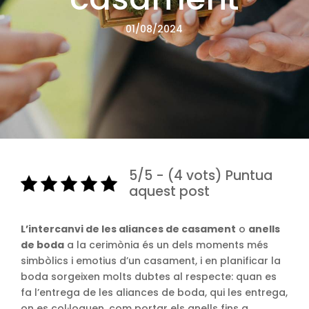
01/08/2024
5/5 - (4 vots) Puntua
aquest post
L’intercanvi de les aliances de casament
o
anells
de boda
a la cerimònia és un dels moments més
simbòlics i emotius d’un casament, i en planificar la
boda sorgeixen molts dubtes al respecte: quan es
fa l’entrega de les aliances de boda, qui les entrega,
on es col·loquen, com portar els anells fins a