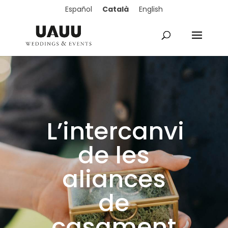
Català
Español
English
L’intercanvi
de les
aliances
de
casament