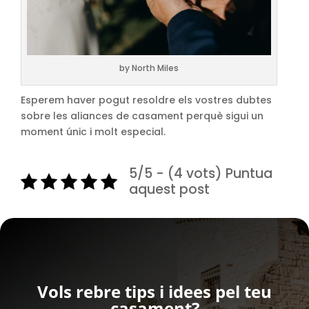
by North Miles
Esperem haver pogut resoldre els vostres dubtes
sobre les aliances de casament perquè sigui un
moment únic i molt especial.
5/5 - (4 vots) Puntua
aquest post
Vols rebre tips i idees pel teu
casament?