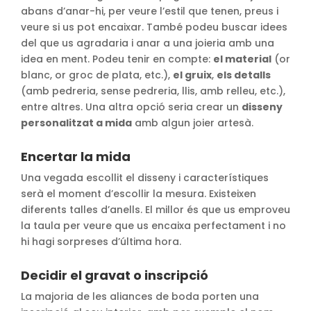
abans d’anar-hi, per veure l’estil que tenen, preus i
veure si us pot encaixar. També podeu buscar idees
del que us agradaria i anar a una joieria amb una
idea en ment. Podeu tenir en compte:
el material
(or
blanc, or groc de plata, etc.),
el gruix
,
els detalls
(amb pedreria, sense pedreria, llis, amb relleu, etc.),
entre altres. Una altra opció seria crear un
disseny
personalitzat a mida
amb algun joier artesà.
Encertar la mida
Una vegada escollit el disseny i característiques
serà el moment d’escollir la mesura. Existeixen
diferents talles d’anells. El millor és que us emproveu
la taula per veure que us encaixa perfectament i no
hi hagi sorpreses d’última hora.
Decidir el gravat o inscripció
La majoria de les aliances de boda porten una