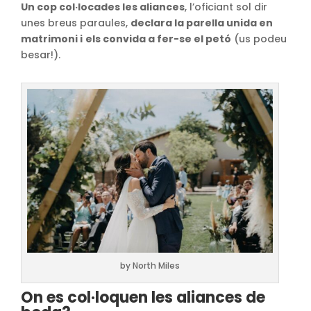
Un cop col·locades les aliances
, l’oficiant sol dir
unes breus paraules,
declara la parella unida en
matrimoni i
els convida a fer-se el petó
(us podeu
besar!).
by North Miles
On es col·loquen les aliances de