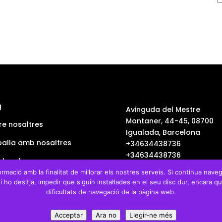
g
Avinguda del Mestre
Montaner, 44-45, 08700
re nosaltres
Igualada, Barcelona
balla amb nosaltres
+34634438736
+34634438736
 legal
info@uauu.cat
rmació amb la finalitat de millorar els nostres serveis. Si continua naveg
tica de privadesa
 així ho desitja, impedir que siguin instal·lades en el seu disc dur, enca
dificultats de navegació de la pàgina web.
dicions de venta
Acceptar
Ara no
Llegir-ne més
5