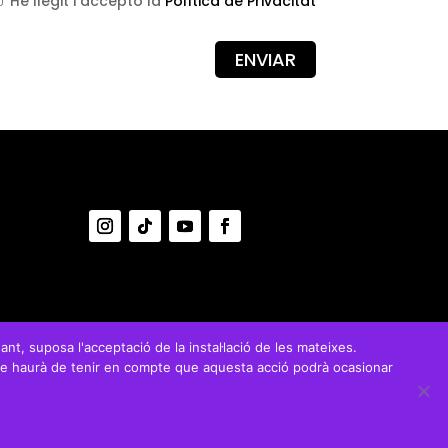
He llegit i accepto la
Política de Privacitat
ant, suposa l'acceptació de la instal·lació de les mateixes.
ra que haurà de tenir en compte que aquesta acció podrà ocasionar