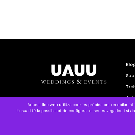
Blo
Sob
Tre
Avís
Aquest lloc web utilitza cookies pròpies per recopilar info
Polí
L'usuari té la possibilitat de configurar el seu navegador, i si
Con
Copyright © UAUU weddings & events 202