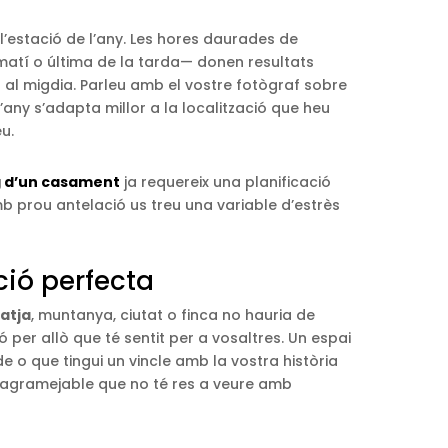
l’estació de l’any. Les hores daurades de
matí o última de la tarda— donen resultats
iu al migdia. Parleu amb el vostre fotògraf sobre
any s’adapta millor a la localització que heu
eu.
g d’un casament
ja requereix una planificació
b prou antelació us treu una variable d’estrès
ció perfecta
atja
, muntanya, ciutat o finca no hauria de
ó per allò que té sentit per a vosaltres. Un espai
e o que tingui un vincle amb la vostra història
stagramejable que no té res a veure amb