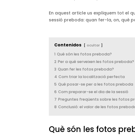
En aquest article us expliquem tot el 
sessió preboda: quan fer-la, on, què p
Contenidos
ocultar
1
Què són les fotos preboda?
2
Per a què serveixen les fotos preboda?
3
Quan fer les fotos preboda?
4
Com triar la localització perfecta
5
Què posar-se per a les fotos preboda
6
Com preparar-se el dia de la sessió
7
Preguntes freqüents sobre les fotos 
8
Conclusió: el valor de les fotos prebod
Què són les fotos pr