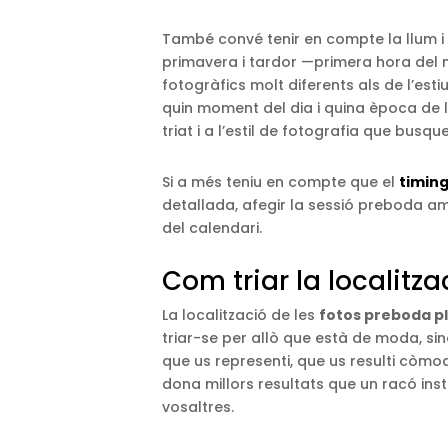
També convé tenir en compte la llum i 
primavera i tardor —primera hora del 
fotogràfics molt diferents als de l’est
quin moment del dia i quina època de l’
triat i a l’estil de fotografia que busqu
Si a més teniu en compte que el
timin
detallada, afegir la sessió preboda am
del calendari.
Com triar la localitza
La localització de les
fotos preboda pl
triar-se per allò que està de moda, sin
que us representi, que us resulti còmod
dona millors resultats que un racó in
vosaltres.