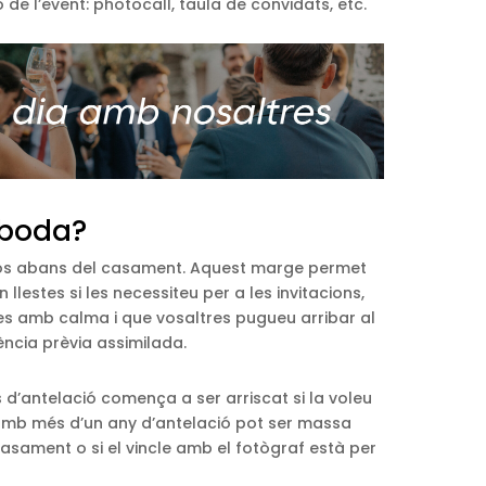
ó de l’event: photocall, taula de convidats, etc.
eboda?
esos abans del casament. Aquest marge permet
 llestes si les necessiteu per a les invitacions,
les amb calma i que vosaltres pugueu arribar al
ncia prèvia assimilada.
d’antelació comença a ser arriscat si la voleu
-la amb més d’un any d’antelació pot ser massa
l casament o si el vincle amb el fotògraf està per