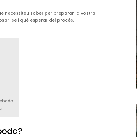
que necessiteu saber per preparar la vostra
osar-se i què esperar del procés.
preboda
a
eboda?