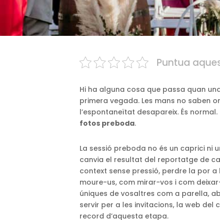
Puntua aques
Hi ha alguna cosa que passa quan una
primera vegada. Les mans no saben on 
l’espontaneïtat desapareix. És normal. 
fotos preboda
.
La sessió preboda no és un caprici ni u
canvia el resultat del reportatge de c
context sense pressió, perdre la por a
moure-us, com mirar-vos i com deixar-
úniques de vosaltres com a parella, a
servir per a les invitacions, la web d
record d’aquesta etapa.