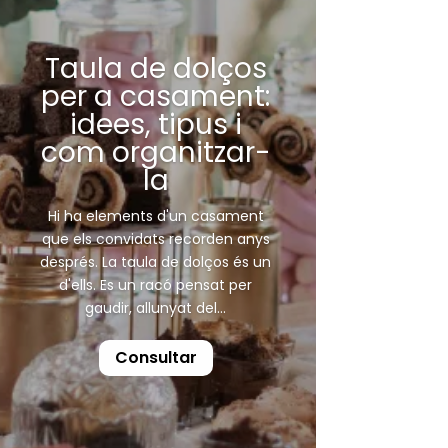
Taula de dolços
per a casament:
idees, tipus i
com organitzar-
la
Hi ha elements d'un casament
que els convidats recorden anys
després. La taula de dolços és un
d'ells. Es un racó pensat per
gaudir, allunyat del...
Consultar