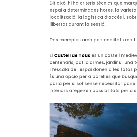
Dit això, hi ha criteris tècnics que marq
espai a determinades hores, la varietat
localització, la logística d’accés i, so
llibertat durant la sessió.
Dos exemples amb personalitats molt d
El
Castell de Tous
és un castell mediev
centenaris, pati d’armes, jardins i una
i l’escala de l’espai donen a les foto
És una opció per a parelles que busq
parla per si sol sense necessitar gaire 
interiors afegeixen possibilitats per a