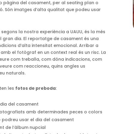
o pàgina del casament, per al seating plan o
ió. Són imatges d’alta qualitat que podeu usar
 segons la nostra experiència a UAUU, és la més
l gran dia. El reportatge de casament és una
ndicions d’alta intensitat emocional. Arribar a
amb el fotògraf en un context real és un risc. La
veure com treballa, com dóna indicacions, com
t veure com reaccioneu, quins angles us
eu naturals.
ten les
fotos de preboda
:
 dia del casament
 fotografiats amb determinades peces o colors
o podreu usar el dia del casament
nt de l’àlbum nupcial