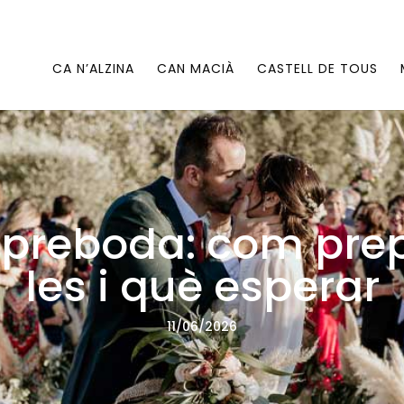
CA N’ALZINA
CAN MACIÀ
CASTELL DE TOUS
 preboda: com pre
les i què esperar
11/06/2026