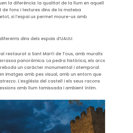
uen la diferència: la qualitat de la llum en aquell
 de fons i textures dins de la mateixa
bretot, si l’espai us permet moure-us amb
iferents dins dels espais d’UAUU:
al restaurat a Sant Martí de Tous, amb muralls
 terrassa panoràmica. La pedra històrica, els arcs
s preboda un caràcter monumental i atemporal.
uen imatges amb pes visual, amb un entorn que
atrezzo. L’església del castell i els seus racons
 sessions amb llum tamissada i ambient íntim.