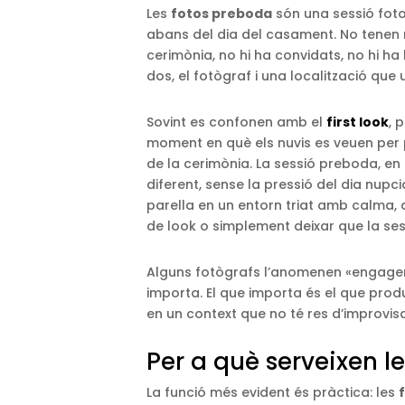
Les
fotos preboda
són una sessió fot
abans del dia del casament. No tenen r
cerimònia, no hi ha convidats, no hi ha
dos, el fotògraf i una localització que 
Sovint es confonen amb el
first look
, 
moment en què els nuvis es veuen per 
de la cerimònia. La sessió preboda, e
diferent, sense la pressió del dia nupcia
parella en un entorn triat amb calma, 
de look o simplement deixar que la sessi
Alguns fotògrafs l’anomenen «engageme
importa. El que importa és el que prod
en un context que no té res d’improvisa
Per a què serveixen l
La funció més evident és pràctica: les