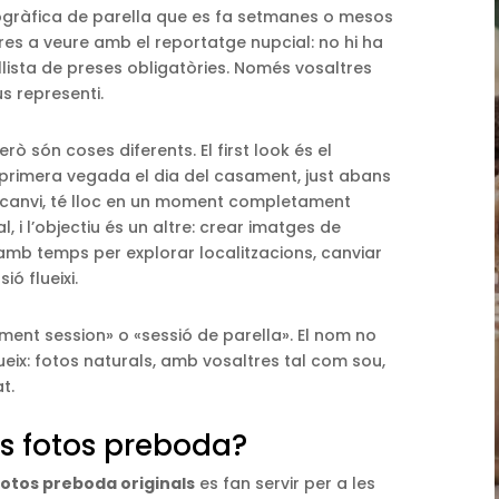
ogràfica de parella que es fa setmanes o mesos
es a veure amb el reportatge nupcial: no hi ha
 llista de preses obligatòries. Només vosaltres
us representi.
però són coses diferents. El first look és el
primera vegada el dia del casament, just abans
n canvi, té lloc en un moment completament
l, i l’objectiu és un altre: crear imatges de
amb temps per explorar localitzacions, canviar
ó flueixi.
nt session» o «sessió de parella». El nom no
ueix: fotos naturals, amb vosaltres tal com sou,
t.
es fotos preboda?
fotos preboda originals
es fan servir per a les