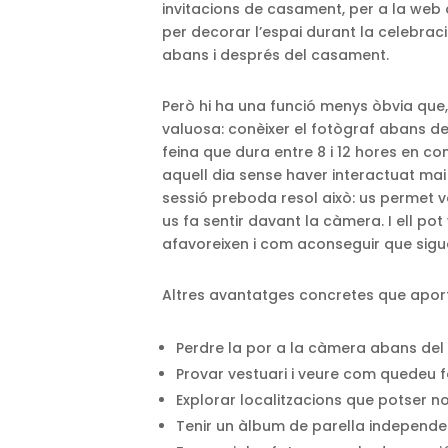
invitacions de casament, per a la web 
per decorar l’espai durant la celebrac
abans i després del casament.
Però hi ha una funció menys òbvia que,
valuosa: conèixer el fotògraf abans de
feina que dura entre 8 i 12 hores en co
aquell dia sense haver interactuat mai 
sessió preboda resol això: us permet 
us fa sentir davant la càmera. I ell po
afavoreixen i com aconseguir que sigu
Altres avantatges concretes que apor
Perdre la por a la càmera abans del
Provar vestuari i veure com quedeu
Explorar localitzacions que potser n
Tenir un àlbum de parella independe