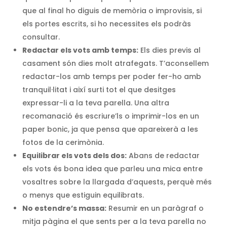
que al final ho diguis de memòria o improvisis, si
els portes escrits, si ho necessites els podràs
consultar.
Redactar els vots amb temps:
Els dies previs al
casament són dies molt atrafegats. T’aconsellem
redactar-los amb temps per poder fer-ho amb
tranquil·litat i així surti tot el que desitges
expressar-li a la teva parella. Una altra
recomanació és escriure’ls o imprimir-los en un
paper bonic, ja que pensa que apareixerà a les
fotos de la cerimònia.
Equilibrar els vots dels dos:
Abans de redactar
els vots és bona idea que parleu una mica entre
vosaltres sobre la llargada d’aquests, perquè més
o menys que estiguin equilibrats.
No estendre’s massa:
Resumir en un paràgraf o
mitja pàgina el que sents per a la teva parella no