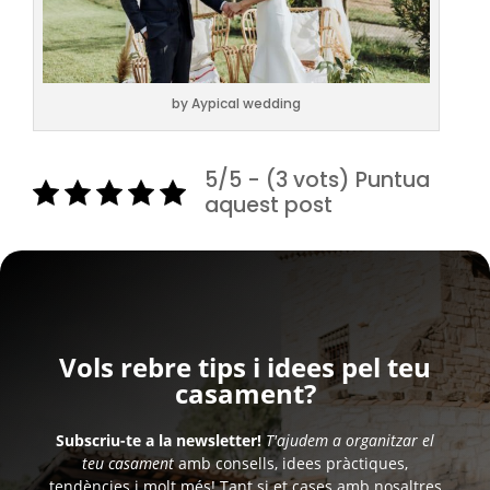
by Aypical wedding
5/5 - (3 vots) Puntua
aquest post
Vols rebre tips i idees pel teu
casament?
Subscriu-te a la newsletter!
T'ajudem a organitzar el
teu casament
amb consells, idees pràctiques,
tendències i molt més! Tant si et cases amb nosaltres