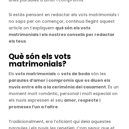
unes paraules d’amor i compromís.
Si estàs pensant en redactar els vots matrimonials i
no saps per on començar, continua llegint aquest
article on t’expliquem
què són els vots
matrimonials i els nostres consells per redactar
els teus
.
Què són els vots
matrimonials?
Els
vots matrimonials
o
vots de boda
són les
paraules d’amor i compromís que es diuen els
nuvis entre ells a la cerimònia del casament
. És un
moment molt romàntic, personal i molt especial on
els nuvis expressen el seu
amor, respecte i
promeses l’un a l’altre
.
Tradicionalment, era l’oficiant qui deia aquestes
paraules i els nuvis les repetien. Com segur que et