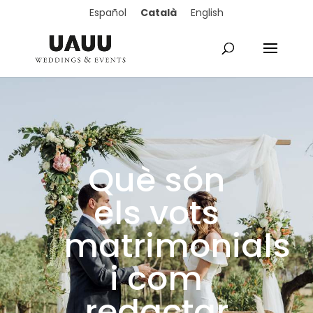
Català
Español
English
Què són
els vots
matrimonials
i com
redactar