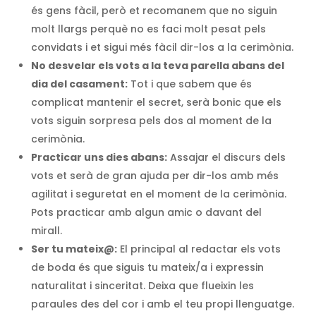
és gens fàcil, però et recomanem que no siguin
molt llargs perquè no es faci molt pesat pels
convidats i et sigui més fàcil dir-los a la cerimònia.
No desvelar els vots a la teva parella abans del
dia del casament:
Tot i que sabem que és
complicat mantenir el secret, serà bonic que els
vots siguin sorpresa pels dos al moment de la
cerimònia.
Practicar uns dies abans:
Assajar el discurs dels
vots et serà de gran ajuda per dir-los amb més
agilitat i seguretat en el moment de la cerimònia.
Pots practicar amb algun amic o davant del
mirall.
Ser tu mateix@:
El principal al redactar els vots
de boda és que siguis tu mateix/a i expressin
naturalitat i sinceritat. Deixa que flueixin les
paraules des del cor i amb el teu propi llenguatge.