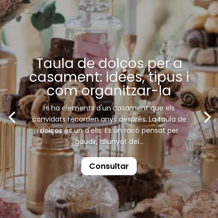
Taula de dolços per a
casament: idees, tipus i
com organitzar-la
Hi ha elements d'un casament que els
convidats recorden anys després. La taula de
dolços és un d'ells. Es un racó pensat per
gaudir, allunyat del...
Consultar