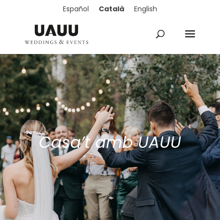
Català
Español
English
Casa’t amb UAUU