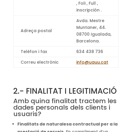
, Foli , Full ,
inscripción .
Avda. Mestre
Muntaner, 44.
Adreça postal
08700 Igualada,
Barcelona.
Telèfon i fax
634 438 736
Correu electrònic
info@uauu.cat
2.- FINALITAT I LEGITIMACIÓ
Amb quina finalitat tractem les
dades personals dels clients i
usuaris?
Finalitats de naturalesa contractual per a la
prestació de serveis.
En compliment d’un