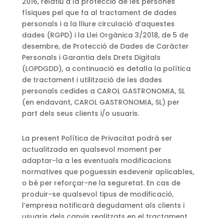
2016, relatiu a la protecció de les persones
físiques pel que fa al tractament de dades
personals i a la lliure circulació d’aquestes
dades (RGPD) i la Llei Orgànica 3/2018, de 5 de
desembre, de Protecció de Dades de Caràcter
Personals i Garantia dels Drets Digitals
(LOPDGDD), a continuació es detalla la política
de tractament i utilització de les dades
personals cedides a CAROL GASTRONOMIA, SL
(en endavant, CAROL GASTRONOMIA, SL) per
part dels seus clients i/o usuaris.
La present Política de Privacitat podrà ser
actualitzada en qualsevol moment per
adaptar-la a les eventuals modificacions
normatives que poguessin esdevenir aplicables,
o bé per reforçar-ne la seguretat. En cas de
produir-se qualsevol tipus de modificació,
l’empresa notificarà degudament als clients i
usuaris dels canvis realitzats en el tractament