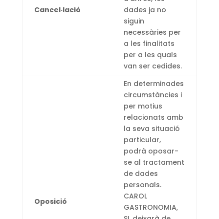
Cancel·lació
dades ja no
siguin
necessàries per
a les finalitats
per a les quals
van ser cedides.
En determinades
circumstàncies i
per motius
relacionats amb
la seva situació
particular,
podrà oposar-
se al tractament
de dades
personals.
CAROL
Oposició
GASTRONOMIA,
SL deixarà de