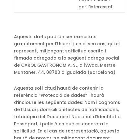
per l’interessat.
Aquests drets podràn ser exercitats
gratuïtament per l’Usuari i, en el seu cas, qui el
representi, mitjançant sol·licitud escrita i
firmada adreçada a la següent adreça social
de CAROL GASTRONOMIA, SL, a l’Avda. Mestre
Muntaner, 44, 08700 d’Igualada (Barcelona).
Aquesta sol·licitud haurà de contenir la
referència “Protecció de dades” i haurà
d’incloure les següents dades: Nom i cognoms
de l’Usuari, domicili a efectes de notificacions,
fotocòpia del Document Nacional d’Identitat o
Passaport, i petició en què es concreta la
sol·licitud. En el cas de representació, aquesta
haurà de provar-se mitjançant document