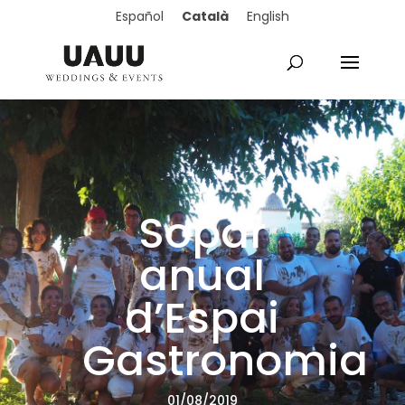
Català
Español
English
Sopar
anual
d’Espai
Gastronomia
01/08/2019