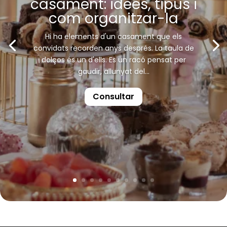
casament: idees, tipus i
com organitzar-la
Hi ha elements d'un casament que els
convidats recorden anys després. La taula de
dolços és un d'ells. Es un racó pensat per
gaudir, allunyat del...
Consultar