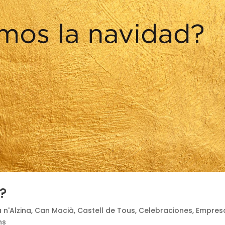
?
 n'Alzina
,
Can Macià
,
Castell de Tous
,
Celebraciones
,
Empres
ns