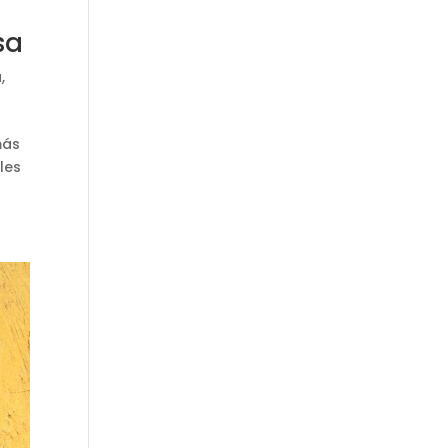
sa
a
,
más
les