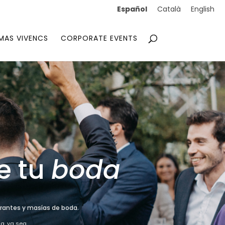
Español
Català
English
MAS VIVENCS
CORPORATE EVENTS
e tu
boda
aurantes y masías de boda.
ia, ya sea