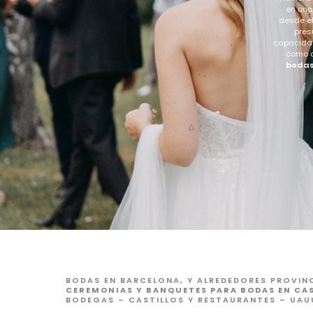
en una
desde el
pres
capacidad
como c
bodas
BODAS EN BARCELONA, Y ALREDEDORES PROVINC
CEREMONIAS Y BANQUETES PARA BODAS EN CA
BODEGAS – CASTILLOS Y RESTAURANTES – UAU