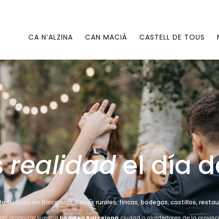
CA N’ALZINA
CAN MACIÀ
CASTELL DE TOUS
s
realidad
el día d
e tu boda en Barcelona. Casas rurales, fincas, bodegas, castillos, rest
 de organizar vuestra
boda en Barcelona
ciudad o alrededores de la provinc