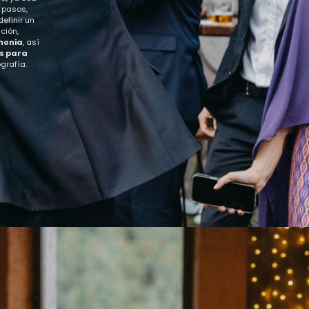
 pasos,
efinir un
ción,
monia
, así
s para
grafía.