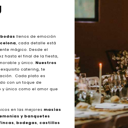
U
 bodas
llenos de emoción
rcelona
, cada detalle está
ente mágico. Desde el
hasta el final de la fiesta,
morable y único.
Nuestros
 exquisito catering, te
ación. Cada plato es
ado con un toque de
so y único como el amor que
nicos en las mejores
masías
emonias y banquetes
fincas
,
bodegas
,
castillos