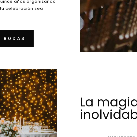
quince años organizando
tu celebración sea
S BODAS
La magia
inolvidab
MASIAS BODA