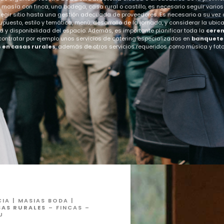
 masía con finca, una bodega, casa rural o castillo, es necesario seguir varios
egir sitio hasta una gestión adecuada de proveedores. Es necesario a su vez d
upuesto, estilo y temática, menú, desarrollo de la jornada, y considerar la ubica
 y disponibilidad del espacio. Además, es importante planificar toda la
cere
ontratar por ejemplo unos servicios de catering especializados en
banquete
 en casas rurales
, además de otros servicios requeridos como música y foto
IA | MASIAS BODA |
SAS RURALES
– FINCAS –
U