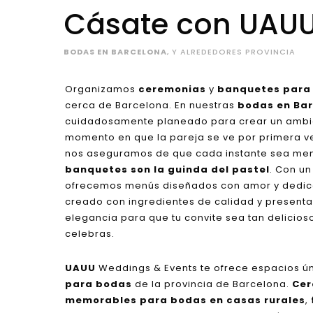
Cásate con UAU
BODAS EN BARCELONA
, Y ALREDEDORES PROVINCIA
Organizamos
ceremonias
y
banquetes para
cerca de Barcelona. En nuestras
bodas en Ba
cuidadosamente planeado para crear un ambi
momento en que la pareja se ve por primera vez 
nos aseguramos de que cada instante sea me
banquetes son la guinda del pastel
. Con un
ofrecemos menús diseñados con amor y dedic
creado con ingredientes de calidad y present
elegancia para que tu convite sea tan delicio
celebras.
UAUU
Weddings & Events te ofrece espacios ú
para bodas
de la provincia de Barcelona.
Cer
memorables para bodas en casas rurales
,