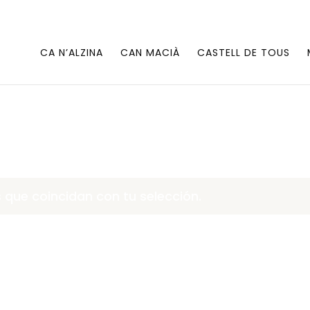
CA N’ALZINA
CAN MACIÀ
CASTELL DE TOUS
que coincidan con tu selección.