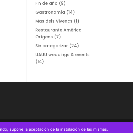
Fin de año
(9)
Gastronomía
(14)
Mas dels Vivencs
(1)
Restaurante Amèrica
Orígens
(7)
Sin categorizar
(24)
UAUU weddings & events
(14)
ando, supone la aceptación de la instalación de las mismas.