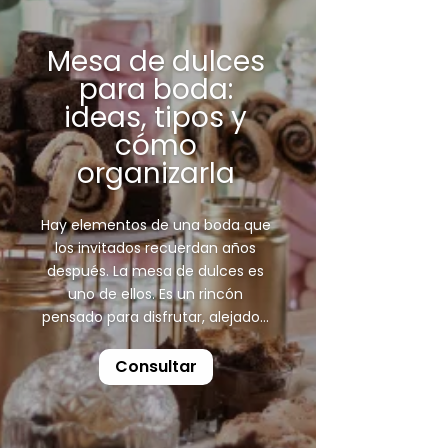
Mesa de dulces
para boda:
ideas, tipos y
cómo
organizarla
Hay elementos de una boda que
los invitados recuerdan años
después. La mesa de dulces es
uno de ellos. Es un rincón
pensado para disfrutar, alejado...
Consultar