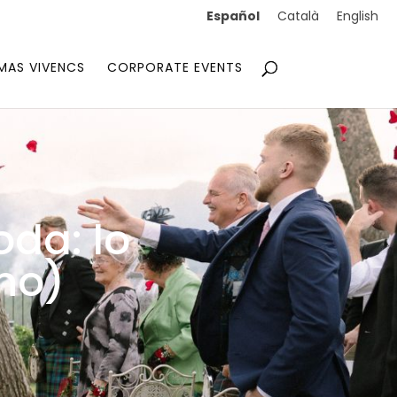
Español
Català
English
MAS VIVENCS
CORPORATE EVENTS
oda: lo
 no)