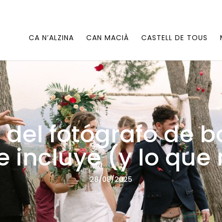
CA N’ALZINA
CAN MACIÀ
CASTELL DE TOUS
 del fotógrafo de b
 incluye (y lo que
28/08/2025