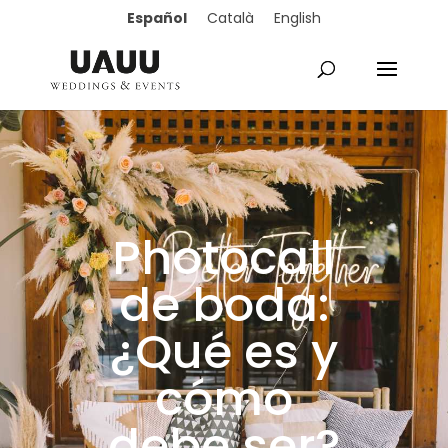
Español
Català
English
Photocall
de boda:
¿Qué es y
cómo
debe ser?