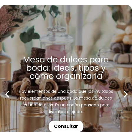
Mesa de dulces para
boda: ideas, tipos y
cómo organizarla
Hay elementos de una boda que los invitados
recuerdan años después. La mesa de dulces
es uno de ellos. Es un rincón pensado para
disfrutar, alejado...
Consultar