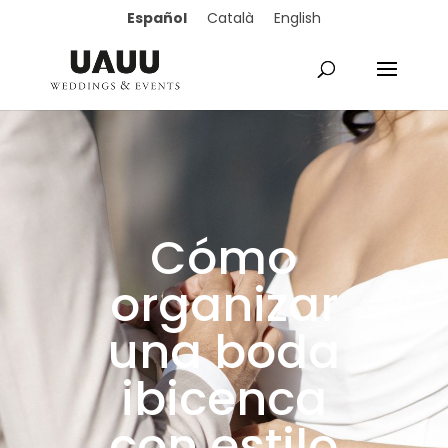
Español
Català
English
Cómo
organizar
una boda
ibicenca
con estilo