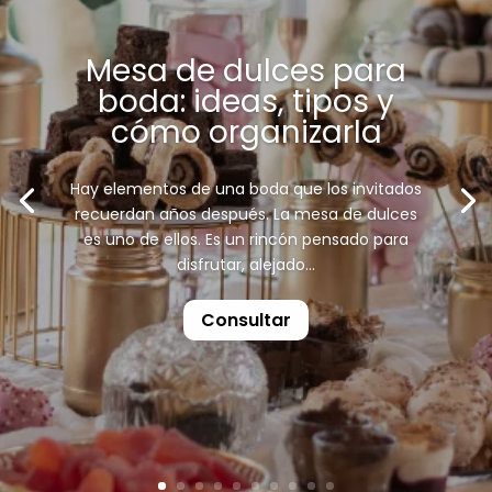
Mesa de dulces para
boda: ideas, tipos y
cómo organizarla
Hay elementos de una boda que los invitados
recuerdan años después. La mesa de dulces
es uno de ellos. Es un rincón pensado para
disfrutar, alejado...
Consultar