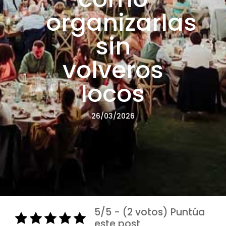
organizarlas
sin
volveros
locos
26/03/2026
5/5 - (2 votos) Puntúa
este post