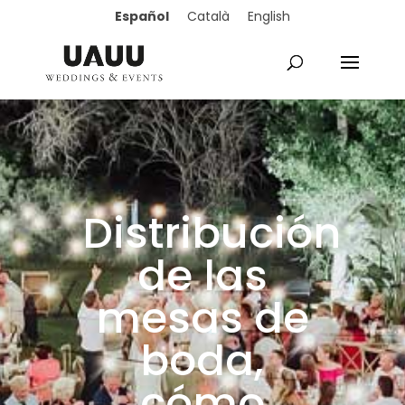
Español
Català
English
Distribución
de las
mesas de
boda,
cómo