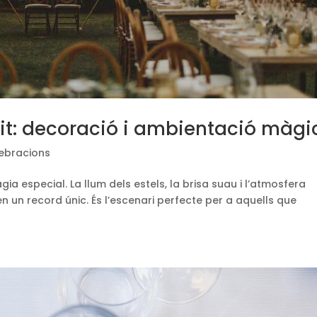
e nit: decoració i ambientació màg
ebracions
àgia especial. La llum dels estels, la brisa suau i l’atmosfera
n un record únic. És l’escenari perfecte per a aquells que