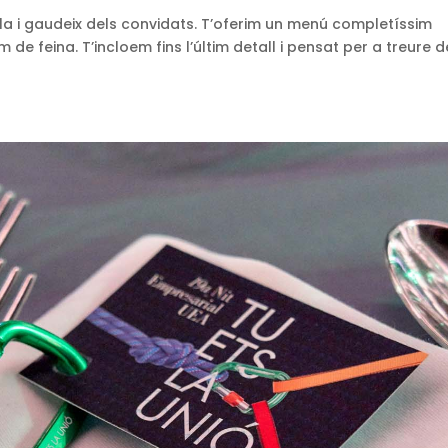
ula i gaudeix dels convidats. T’oferim un menú completíssim
e feina. T’incloem fins l’últim detall i pensat per a treure d