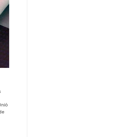
s
Unió
de