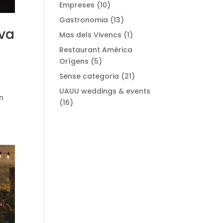
Empreses
(10)
Gastronomia
(13)
eva
Mas dels Vivencs
(1)
Restaurant Amèrica
Orígens
(5)
Sense categoria
(21)
UAUU weddings & events
n
(16)